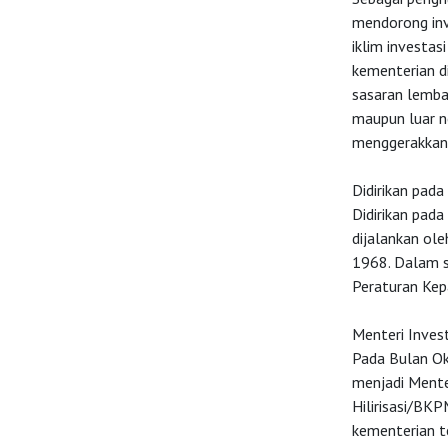
mendorong inve
HOME
iklim investa
kementerian d
sasaran lembag
OSS
maupun luar n
menggerakkan 
Agenda
Didirikan pad
Didirikan pad
dijalankan ol
Investasi
1968. Dalam s
Peraturan Kep
Menteri Invest
Pada Bulan Ok
menjadi Menter
Hilirisasi/BK
kementerian t