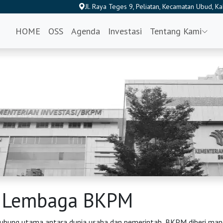
Jl. Raya Teges 9, Peliatan, Kecamatan Ubud, K
HOME
OSS
Agenda
Investasi
Tentang Kami
l Lembaga BKPM
ubung utama antara dunia usaha dan pemerintah, BKPM diberi man