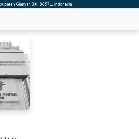
abupaten Gianyar, Bali 80571, Indonesia
dat untuk