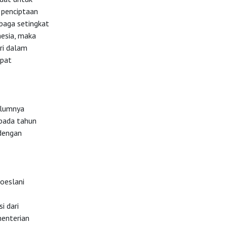
 penciptaan
baga setingkat
esia, maka
ri dalam
apat
elumnya
 pada tahun
 dengan
oeslani
i dari
menterian