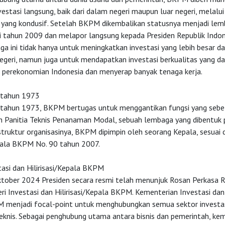
stasi langsung, baik dari dalam negeri maupun luar negeri, melalui
si yang kondusif. Setelah BKPM dikembalikan statusnya menjadi lem
i tahun 2009 dan melapor langsung kepada Presiden Republik Indon
a ini tidak hanya untuk meningkatkan investasi yang lebih besar da
egeri, namun juga untuk mendapatkan investasi berkualitas yang d
perekonomian Indonesia dan menyerap banyak tenaga kerja.
a tahun 1973
a tahun 1973, BKPM bertugas untuk menggantikan fungsi yang seb
eh Panitia Teknis Penanaman Modal, sebuah lembaga yang dibentuk
truktur organisasinya, BKPM dipimpin oleh seorang Kepala, sesuai
ala BKPM No. 90 tahun 2007.
asi dan Hilirisasi/Kepala BKPM
tober 2024 Presiden secara resmi telah menunjuk Rosan Perkasa R
i Investasi dan Hilirisasi/Kepala BKPM. Kementerian Investasi dan
PM menjadi focal-point untuk menghubungkan semua sektor investas
eknis. Sebagai penghubung utama antara bisnis dan pemerintah, ke