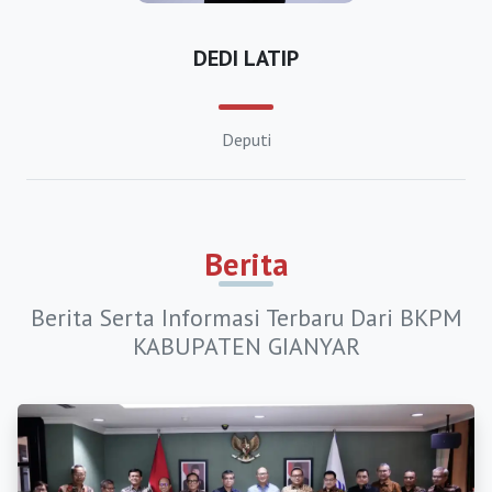
https://bkpmkotamagelang.org
DEDI LATIP
https://bkpmkotapekalongan.org
https://bkpmsalatiga.org
Deputi
https://bkpmsurakartasolo.org
https://bkpmtegal.org
https://bkpmbangkalan.org
Berita
https://bkpmbanyuwangi.org
Berita Serta Informasi Terbaru Dari BKPM
https://bkpmblitar.org
KABUPATEN GIANYAR
https://bkpmbojonegoro.org
https://bkpmbondowoso.org
https://bkpmgresik.org