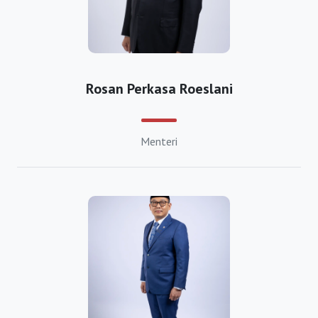
Investasi
https://bkpmcirebon.com
https://bkpmdepok.org
https://bkpmsukabumi.com
Rosan Perkasa Roeslani
https://bkpmtasikmalaya.com
https://bkpmbanjarnegara.org
Menteri
https://bkpmbanyumas.org
https://bkpmbatang.org
https://bkpmblora.org
https://bkpmboyolali.org
https://bkpmbrebes.org
https://bkpmcilacap.org