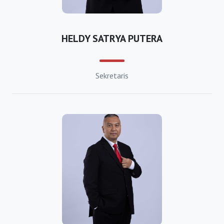
https://bkpmpemalang.org
https://bkpmpurbalingga.org
HELDY SATRYA PUTERA
https://bkpmpurworejo.org
https://bkpmrembang.org
Sekretaris
https://bkpmkabsemarang.org
https://bkpmsragen.org
https://bkpmsukoharjo.org
https://bkpmkabtegal.org
https://bkpmtemanggung.org
https://bkpmwonogiri.org
https://bkpmwonosobo.org