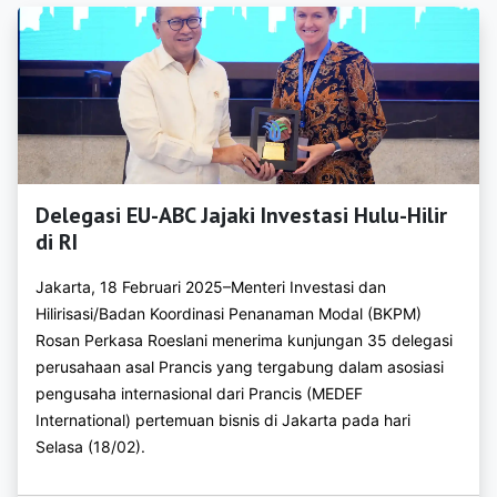
https://bkpmtulungagung.org
https://bkpmbatu.org
https://bkpmblitar.com
https://bkpmkotakediri.com
Delegasi EU-ABC Jajaki Investasi Hulu-Hilir
https://bkpmkotamadiun.com
di RI
https://bkpmkotamalang.com
Jakarta, 18 Februari 2025–Menteri Investasi dan
https://bkpmkotamojokerto.com
Hilirisasi/Badan Koordinasi Penanaman Modal (BKPM)
Rosan Perkasa Roeslani menerima kunjungan 35 delegasi
https://bkpmkotapasuruan.com
perusahaan asal Prancis yang tergabung dalam asosiasi
pengusaha internasional dari Prancis (MEDEF
https://bkpmkotaprobolinggo.com
International) pertemuan bisnis di Jakarta pada hari
https://bkpmbengkayang.com
Selasa (18/02).
https://bkpmkapuashulu.com