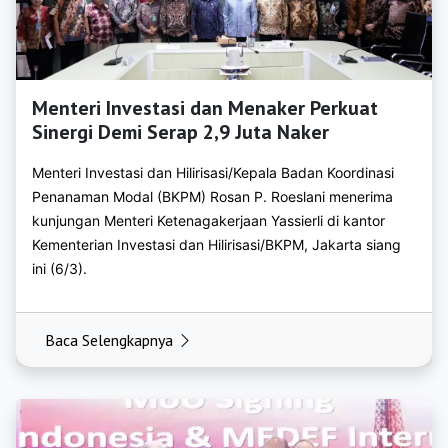
https://bkpmjember.org
https://bkpmjombang.org
Menteri Investasi dan Menaker Perkuat
https://bkpmkediri.org
Sinergi Demi Serap 2,9 Juta Naker
https://bkpmlamongan.org
Menteri Investasi dan Hilirisasi/Kepala Badan Koordinasi
https://bkpmlumajang.org
Penanaman Modal (BKPM) Rosan P. Roeslani menerima
kunjungan Menteri Ketenagakerjaan Yassierli di kantor
https://bkpmmadiun.org
Kementerian Investasi dan Hilirisasi/BKPM, Jakarta siang
ini (6/3).
https://bkpmmagetan.org
https://bkpmmalang.org
Baca Selengkapnya
https://bkpmmojokerto.org
https://bkpmnganjuk.org
https://bkpmngawi.org