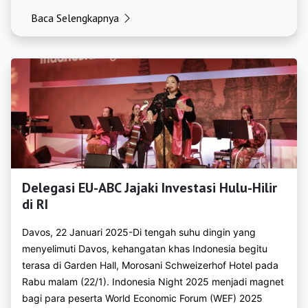
Baca Selengkapnya
https://bkpmkayongutara.com
https://bkpmketapang.org
https://bkpmkuburaya.org
https://bkpmlandak.org
https://bkpmmelawi.org
https://bkpmmempawah.org
Delegasi EU-ABC Jajaki Investasi Hulu-Hilir
https://bkpmsambas.org
di RI
https://bkpmsanggau.org
Davos, 22 Januari 2025-Di tengah suhu dingin yang
https://bkpmsekadau.org
menyelimuti Davos, kehangatan khas Indonesia begitu
terasa di Garden Hall, Morosani Schweizerhof Hotel pada
https://bkpmsintang.org
Rabu malam (22/1). Indonesia Night 2025 menjadi magnet
bagi para peserta World Economic Forum (WEF) 2025
https://bkpmsingkawang.org