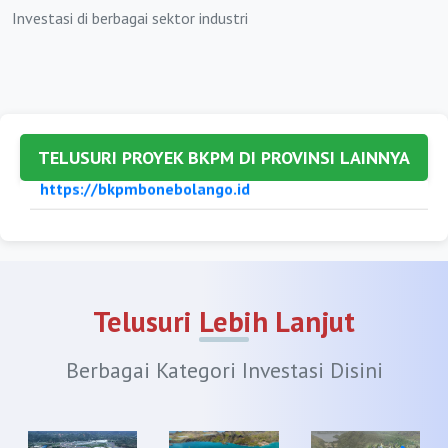
https://bkpmkabbandung.org
Investasi di berbagai sektor industri
https://bkpmbandungbarat.org
https://bkpmbekasi.org
https://bkpmbogor.org
TELUSURI PROYEK BKPM DI PROVINSI LAINNYA
https://bkpmciamis.org
https://bkpmcianjur.org
https://bkpmcirebon.org
https://bkpmgarut.org
Telusuri Lebih Lanjut
https://bkpmindramayu.org
Berbagai Kategori Investasi Disini
https://bkpmkarawang.org
https://bkpmkuningan.org