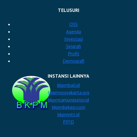
TELUSURI
https://bkpmbanjarmasin.com
OSS
Agenda
Investasi
Sejarah
Profil
Demografi
INSTANSI LAINNYA
bkpmbali.id
bkpmyogyakarta.org
bkpmtanjungselor.id
bkpmbekasi.com
bkpmntt.id
PPID