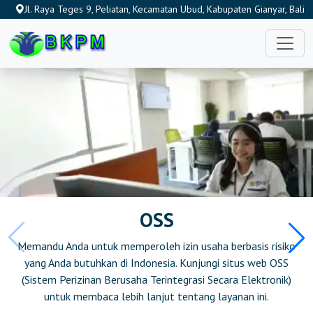
https://bkpmsleman.id
Jl. Raya Teges 9, Peliatan, Kecamatan Ubud, Kabupaten Gianyar, Bali
80571, Indonesia
https://bkpmkepseribu.id
https://bkpmjakartabarat.id
https://bkpmjakartapusat.id
https://bkpmjakartaselatan.id
https://bkpmjakartatimur.id
https://bkpmjakartautara.id
https://bkpmboalemo.org
OSS
https://bkpmbonebolango.id
Memandu Anda untuk memperoleh izin usaha berbasis risiko
https://bkpm-gorontalo.org
yang Anda butuhkan di Indonesia. Kunjungi situs web OSS
(Sistem Perizinan Berusaha Terintegrasi Secara Elektronik)
https://bkpmgorontaloutara.id
untuk membaca lebih lanjut tentang layanan ini.