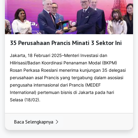
https://bkpmpacitan.org
https://bkpmpamekasan.org
https://bkpmpasuruan.org
35 Perusahaan Prancis Minati 3 Sektor Ini
https://bkpmponorogo.org
Jakarta, 18 Februari 2025–Menteri Investasi dan
https://bkpmprobolinggo.org
Hilirisasi/Badan Koordinasi Penanaman Modal (BKPM)
Rosan Perkasa Roeslani menerima kunjungan 35 delegasi
https://bkpmsampang.org
perusahaan asal Prancis yang tergabung dalam asosiasi
https://bkpmsidoarjo.org
pengusaha internasional dari Prancis (MEDEF
International) pertemuan bisnis di Jakarta pada hari
https://bkpmsitubondo.org
Selasa (18/02).
https://bkpmsumenep.org
Baca Selengkapnya
https://bkpmtrenggalek.org
https://bkpmtuban.org